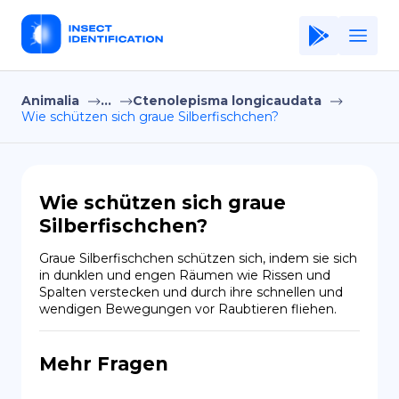
Animalia
...
Ctenolepisma longicaudata
Home
Wie schützen sich graue Silberfischchen?
Application
Terms of Use
Wie schützen sich graue
Privacy Policy
Silberfischchen?
DE
Graue Silberfischchen schützen sich, indem sie sich 
in dunklen und engen Räumen wie Rissen und 
Copiright © Niro ID
Spalten verstecken und durch ihre schnellen und 
wendigen Bewegungen vor Raubtieren fliehen.
EN
Mehr Fragen
FR