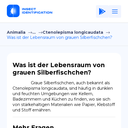
Animalia
...
Ctenolepisma longicaudata
Home
Was ist der Lebensraum von grauen Silberfischchen?
Application
Terms of Use
Was ist der Lebensraum von
Privacy Policy
grauen Silberfischchen?
DE
                Graue Silberfischchen, auch bekannt als 
Ctenolepisma longicaudata, sind häufig in dunklen 
Copiright © Niro ID
und feuchten Umgebungen wie Kellern, 
Badezimmern und Küchen zu finden, wo sie sich 
von stärkehaltigen Materialien wie Papier, Klebstoff 
EN
und Stoff ernähren.
FR
Mehr Fragen