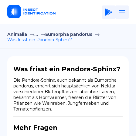
Animalia
...
Eumorpha pandorus
Home
Was frisst ein Pandora-Sphinx?
Application
Terms of Use
Was frisst ein Pandora-Sphinx?
Privacy Policy
Die Pandora-Sphinx, auch bekannt als Eumorpha 
pandorus, ernährt sich hauptsächlich von Nektar 
DE
verschiedener Blütenpflanzen, aber ihre Larven, 
bekannt als Hornwürmer, fressen die Blätter von 
Copiright © Niro ID
Pflanzen wie Weinreben, Jungfernreben und 
Tomatenpflanzen.
EN
Mehr Fragen
FR