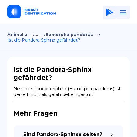
Animalia
...
Eumorpha pandorus
Home
Ist die Pandora-Sphinx gefährdet?
Application
Terms of Use
Ist die Pandora-Sphinx
Privacy Policy
gefährdet?
DE
Nein, die Pandora-Sphinx (Eumorpha pandorus) ist 
derzeit nicht als gefährdet eingestuft.
Copiright © Niro ID
Mehr Fragen
EN
FR
Sind Pandora-Sphinxe selten?