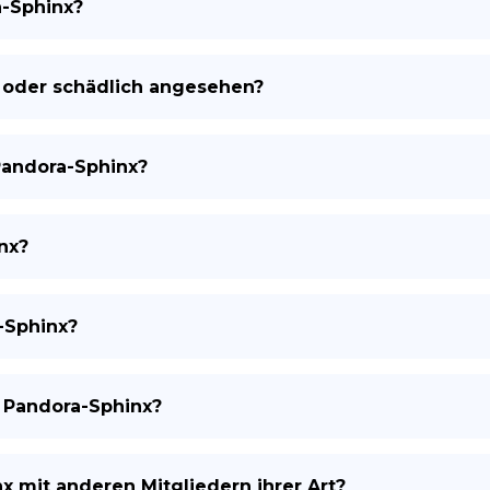
a-Sphinx?
h oder schädlich angesehen?
Pandora-Sphinx?
nx?
-Sphinx?
r Pandora-Sphinx?
 mit anderen Mitgliedern ihrer Art?