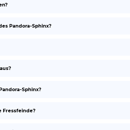
en?
 des Pandora-Sphinx?
 aus?
Pandora-Sphinx?
e Fressfeinde?