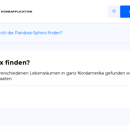
HOME
APPLICATION
ich die Pandora-Sphinx finden?
Home
Application
Terms of Use
x finden?
Privacy Policy
verschiedenen Lebensräumen in ganz Nordamerika gefunden werd
aaten.
DE
Copiright © Niro ID
EN
FR