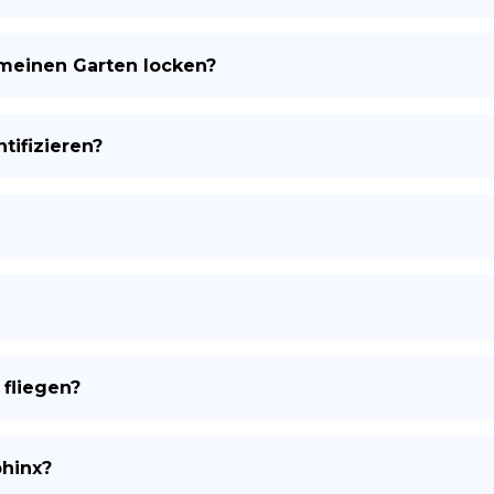
 meinen Garten locken?
tifizieren?
 fliegen?
phinx?