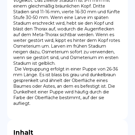
Vogelkot. Das zweite Stadium ist 5-11 mm mit 
einem gleichmäßig bräunlichen Kopf. Dritte 
Stadien sind 11-16 mm, vierte 16-30 mm und fünfte 
Stufe 30-50 mm. Wenn eine Larve im späten 
Stadium erschreckt wird, hebt sie den Kopf und 
bläst den Thorax auf, wodurch die Augenflecken 
auf dem Meta-Thorax sichtbar werden. Wenn es 
weiter gestört wird, kippt es hinter dem Kopf rotes 
Osmeterium um. Larven im frühen Stadium 
neigen dazu, Osmeterium sofort zu verwenden, 
wenn sie gestört sind, und Osmeterium im ersten 
Stadium ist gelblich.

 Die Verpuppung erfolgt in einer Puppe von 26-36 
mm Länge. Es ist blass bis grau und dunkelbraun 
gesprenkelt und ähnelt der Oberfläche eines 
Baumes oder Astes, an dem es befestigt ist. Die 
Dunkelheit einer Puppe wird häufig durch die 
Farbe der Oberfläche bestimmt, auf der sie 
aufliegt.
Inhalt