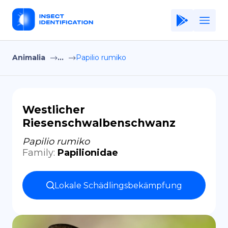
Animalia
...
Papilio rumiko
Home
Application
Terms of Use
Westlicher
Riesenschwalbenschwanz
Privacy Policy
Papilio rumiko
DE
Family
:
Papilionidae
Copiright © Niro ID
Lokale Schädlingsbekämpfung
EN
FR