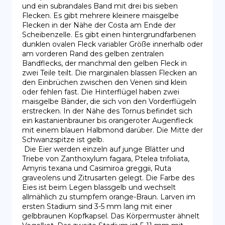
und ein subrandales Band mit drei bis sieben 
Flecken. Es gibt mehrere kleinere maisgelbe 
Flecken in der Nähe der Costa am Ende der 
Scheibenzelle. Es gibt einen hintergrundfarbenen 
dunklen ovalen Fleck variabler Größe innerhalb oder 
am vorderen Rand des gelben zentralen 
Bandflecks, der manchmal den gelben Fleck in 
zwei Teile teilt. Die marginalen blassen Flecken an 
den Einbrüchen zwischen den Venen sind klein 
oder fehlen fast. Die Hinterflügel haben zwei 
maisgelbe Bänder, die sich von den Vorderflügeln 
erstrecken. In der Nähe des Tornus befindet sich 
ein kastanienbrauner bis orangeroter Augenfleck 
mit einem blauen Halbmond darüber. Die Mitte der 
Schwanzspitze ist gelb.

 Die Eier werden einzeln auf junge Blätter und 
Triebe von Zanthoxylum fagara, Ptelea trifoliata, 
Amyris texana und Casimiroa greggii, Ruta 
graveolens und Zitrusarten gelegt. Die Farbe des 
Eies ist beim Legen blassgelb und wechselt 
allmählich zu stumpfem orange-Braun. Larven im 
ersten Stadium sind 3-5 mm lang mit einer 
gelbbraunen Kopfkapsel. Das Körpermuster ähnelt 