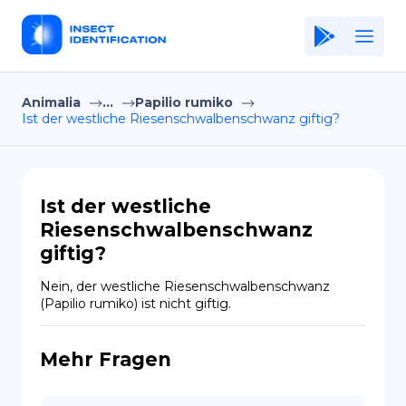
Animalia
...
Papilio rumiko
Home
Ist der westliche Riesenschwalbenschwanz giftig?
Application
Terms of Use
Ist der westliche
Privacy Policy
Riesenschwalbenschwanz
giftig?
DE
Nein, der westliche Riesenschwalbenschwanz 
Copiright © Niro ID
(Papilio rumiko) ist nicht giftig.
EN
Mehr Fragen
FR