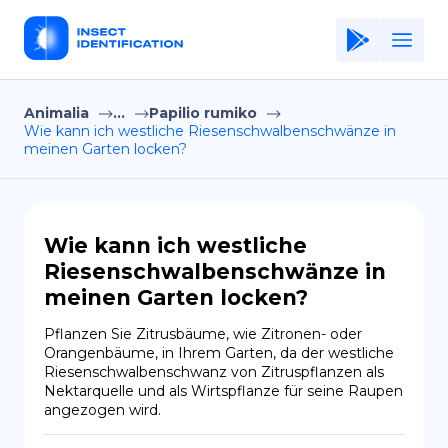
Animalia
...
Papilio rumiko
Home
Wie kann ich westliche Riesenschwalbenschwänze in
meinen Garten locken?
Application
Terms of Use
Privacy Policy
Wie kann ich westliche
Riesenschwalbenschwänze in
DE
meinen Garten locken?
Copiright © Niro ID
Pflanzen Sie Zitrusbäume, wie Zitronen- oder 
Orangenbäume, in Ihrem Garten, da der westliche 
EN
Riesenschwalbenschwanz von Zitruspflanzen als 
Nektarquelle und als Wirtspflanze für seine Raupen 
angezogen wird.
FR