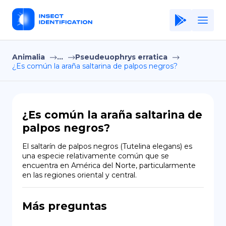
Animalia
...
Pseudeuophrys erratica
Home
¿Es común la araña saltarina de palpos negros?
Application
Terms of Use
¿Es común la araña saltarina de
Privacy Policy
palpos negros?
ES
El saltarín de palpos negros (Tutelina elegans) es 
una especie relativamente común que se 
Copiright © Niro ID
encuentra en América del Norte, particularmente 
en las regiones oriental y central.
EN
Más preguntas
FR