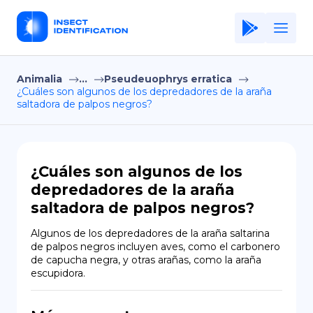
Animalia
...
Pseudeuophrys erratica
Home
¿Cuáles son algunos de los depredadores de la araña
saltadora de palpos negros?
Application
Terms of Use
Privacy Policy
¿Cuáles son algunos de los
depredadores de la araña
ES
saltadora de palpos negros?
Copiright © Niro ID
Algunos de los depredadores de la araña saltarina 
de palpos negros incluyen aves, como el carbonero 
EN
de capucha negra, y otras arañas, como la araña 
escupidora.
FR