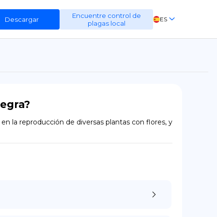
Encuentre control de
Descargar
ES
plagas local
EN
FR
DE
negra?
 la reproducción de diversas plantas con flores, y 