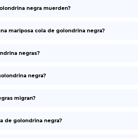
golondrina negra muerden?
DE
una mariposa cola de golondrina negra?
ondrina negras?
golondrina negra?
egras migran?
la de golondrina negra?