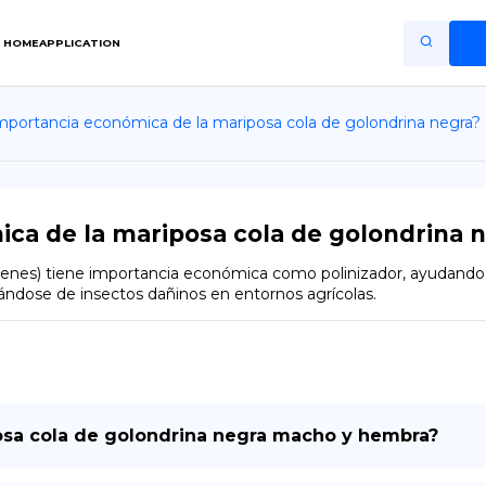
HOME
APPLICATION
importancia económica de la mariposa cola de golondrina negra?
Home
Application
Terms of Use
ica de la mariposa cola de golondrina 
Privacy Policy
xenes) tiene importancia económica como polinizador, ayudando en
ándose de insectos dañinos en entornos agrícolas.
ES
Copiright © Niro ID
EN
osa cola de golondrina negra macho y hembra?
FR