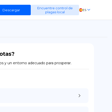
Encuentre control de
Descargar
ES
plagas local
EN
FR
DE
otas?
os y un entorno adecuado para prosperar.