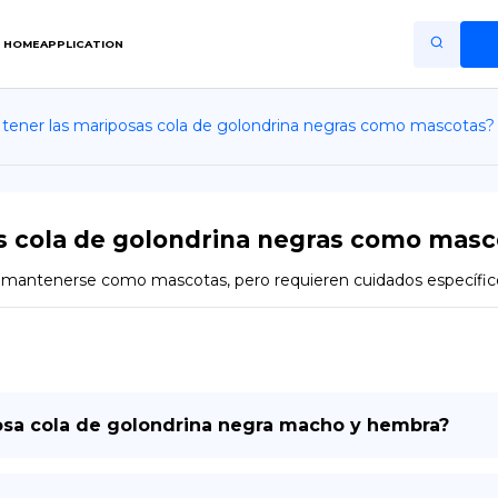
HOME
APPLICATION
tener las mariposas cola de golondrina negras como mascotas?
Home
Application
Terms of Use
s cola de golondrina negras como masc
Privacy Policy
en mantenerse como mascotas, pero requieren cuidados específic
ES
Copiright © Niro ID
EN
osa cola de golondrina negra macho y hembra?
FR