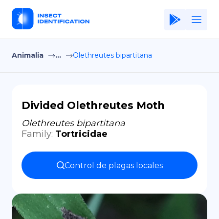
Animalia
...
Olethreutes bipartitana
Home
Application
Terms of Use
Divided Olethreutes Moth
Privacy Policy
Olethreutes bipartitana
Family
:
Tortricidae
ES
Copiright © Niro ID
Control de plagas locales
EN
FR