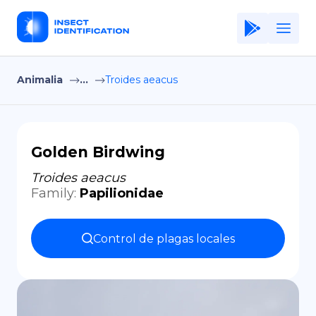
Animalia
...
Troides aeacus
Home
Application
Terms of Use
Golden Birdwing
Privacy Policy
Troides aeacus
Family
:
Papilionidae
ES
Copiright © Niro ID
Control de plagas locales
EN
FR