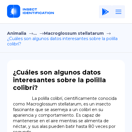
Animalia
...
Macroglossum stellatarum
Home
¿Cuáles son algunos datos interesantes sobre la polilla
colibrí?
Application
Terms of Use
Privacy Policy
¿Cuáles son algunos datos
interesantes sobre la polilla
ES
colibrí?
Copiright © Niro ID
                La polilla colibrí, científicamente conocida 
como Macroglossum stellatarum, es un insecto 
EN
fascinante que se asemeja a un colibrí en su 
apariencia y comportamiento. Es capaz de 
mantenerse en el aire mientras se alimenta de 
néctar, y sus alas pueden batir hasta 80 veces por 
FR