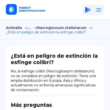
Animalia
...
Macroglossum stellatarum
Home
¿Está en peligro de extinción la esfinge colibrí?
Application
Terms of Use
¿Está en peligro de extinción la
Privacy Policy
esfinge colibrí?
ES
No, la esfinge colibrí (Macroglossum stellatarum) 
no se considera en peligro de extinción. Tiene una 
Copiright © Niro ID
amplia distribución en Europa, Asia y África y 
actualmente no enfrenta amenazas significativas 
de conservación.
EN
Más preguntas
FR