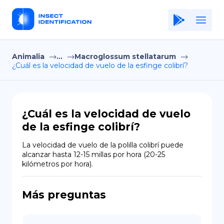
Animalia
...
Macroglossum stellatarum
Home
¿Cuál es la velocidad de vuelo de la esfinge colibrí?
Application
Terms of Use
¿Cuál es la velocidad de vuelo
Privacy Policy
de la esfinge colibrí?
ES
La velocidad de vuelo de la polilla colibrí puede 
alcanzar hasta 12-15 millas por hora (20-25 
Copiright © Niro ID
kilómetros por hora).
EN
Más preguntas
FR