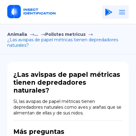
Animalia
...
Polistes metricus
Home
¿Las avispas de papel métricas tienen depredadores
naturales?
Application
Terms of Use
Privacy Policy
¿Las avispas de papel métricas
tienen depredadores
ES
naturales?
Copiright © Niro ID
Sí, las avispas de papel métricas tienen 
depredadores naturales como aves y arañas que se 
EN
alimentan de ellas y de sus nidos.
Más preguntas
FR