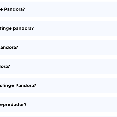
de Pandora?
sfinge pandora?
Pandora?
dora?
esfinge Pandora?
depredador?