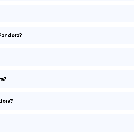
DE
Pandora?
ra?
dora?