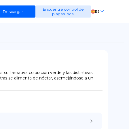
Encuentre control de
Descargar
ES
plagas local
EN
FR
DE
 llamativa coloración verde y las distintivas 
tras se alimenta de néctar, asemejándose a un 