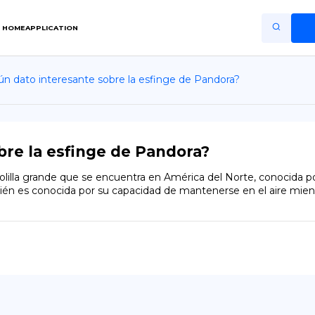
HOME
APPLICATION
ún dato interesante sobre la esfinge de Pandora?
Home
Application
Terms of Use
bre la esfinge de Pandora?
Privacy Policy
lla grande que se encuentra en América del Norte, conocida por su
bién es conocida por su capacidad de mantenerse en el aire mien
ES
Copiright © Niro ID
EN
FR