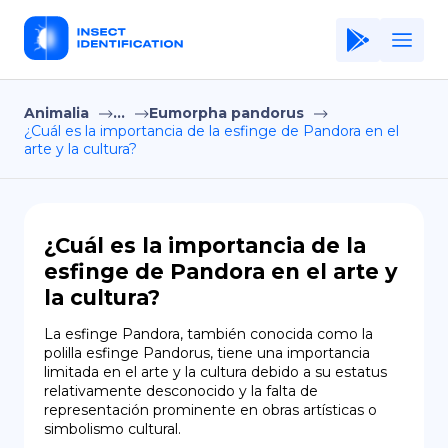
Animalia
...
Eumorpha pandorus
Home
¿Cuál es la importancia de la esfinge de Pandora en el
arte y la cultura?
Application
Terms of Use
Privacy Policy
¿Cuál es la importancia de la
esfinge de Pandora en el arte y
ES
la cultura?
Copiright © Niro ID
La esfinge Pandora, también conocida como la 
polilla esfinge Pandorus, tiene una importancia 
EN
limitada en el arte y la cultura debido a su estatus 
relativamente desconocido y la falta de 
representación prominente en obras artísticas o 
simbolismo cultural.
FR