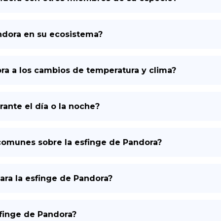
andora en su ecosistema?
ra a los cambios de temperatura y clima?
rante el día o la noche?
comunes sobre la esfinge de Pandora?
ara la esfinge de Pandora?
sfinge de Pandora?