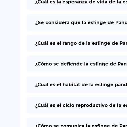
¿Cuál es la esperanza de vida de la 
¿Se considera que la esfinge de Pand
¿Cuál es el rango de la esfinge de P
¿Cómo se defiende la esfinge de Pan
¿Cuál es el hábitat de la esfinge pan
¿Cuál es el ciclo reproductivo de la 
¿Cómo se comunica la esfinge de Pa