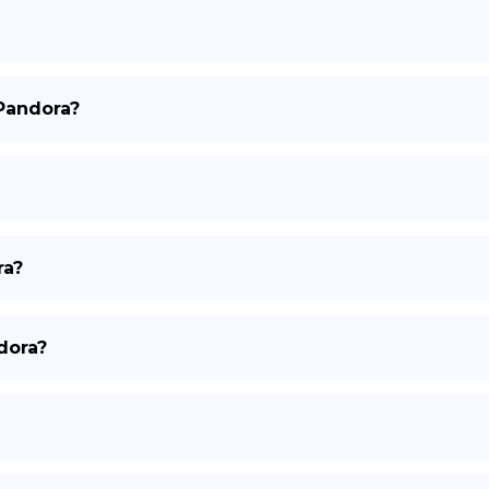
DE
Pandora?
ra?
dora?