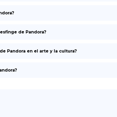
ndora?
 esfinge de Pandora?
de Pandora en el arte y la cultura?
Pandora?