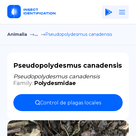
Animalia
...
Pseudopolydesmus canadensis
Home
Application
Terms of Use
Pseudopolydesmus canadensis
Privacy Policy
Pseudopolydesmus canadensis
Family
:
Polydesmidae
ES
Copiright © Niro ID
Control de plagas locales
EN
FR