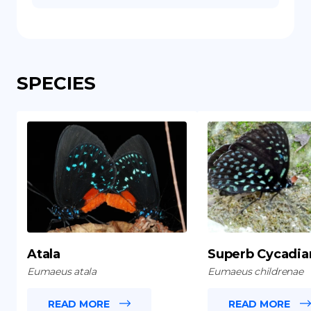
SPECIES
Atala
Superb Cycadia
Eumaeus atala
Eumaeus childrenae
READ MORE
READ MORE