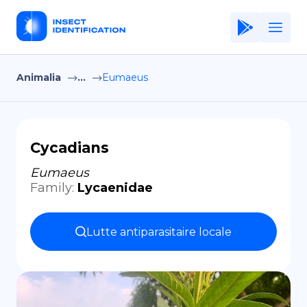
Animalia
...
Eumaeus
Home
Application
Terms of Use
Cycadians
Privacy Policy
Eumaeus
Family
:
Lycaenidae
FR
Copiright © Niro ID
Lutte antiparasitaire locale
EN
ES