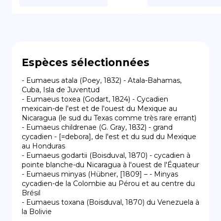
Espèces sélectionnées
- Eumaeus atala (Poey, 1832) - Atala-Bahamas, 
Cuba, Isla de Juventud

- Eumaeus toxea (Godart, 1824) - Cycadien 
mexicain-de l'est et de l'ouest du Mexique au 
Nicaragua (le sud du Texas comme très rare errant)

- Eumaeus childrenae (G. Gray, 1832) - grand 
cycadien - [=debora], de l'est et du sud du Mexique 
au Honduras

- Eumaeus godartii (Boisduval, 1870) - cycadien à 
pointe blanche-du Nicaragua à l'ouest de l'Équateur

- Eumaeus minyas (Hübner, [1809] – - Minyas 
cycadien-de la Colombie au Pérou et au centre du 
Brésil

- Eumaeus toxana (Boisduval, 1870) du Venezuela à 
la Bolivie