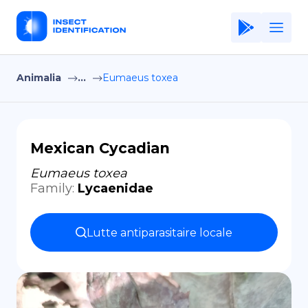
Animalia
...
Eumaeus toxea
Home
Application
Terms of Use
Mexican Cycadian
Privacy Policy
Eumaeus toxea
Family
:
Lycaenidae
FR
Copiright © Niro ID
Lutte antiparasitaire locale
EN
ES