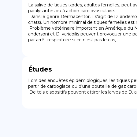
La salive de tiques ixodes, adultes femelles, peut av
paralysantes ou à action cardiovasculaire.

 Dans le genre Dermacentor, il s'agit de D. andersoni responsable de troubles paralytiques chez les animaux domestiques (bovins, ovins, parfois chez des chiens et 
chats). Un nombre minimal de tiques femelles est né
 Problème vétérinaire important en Amérique du Nord, la paralysie ascendante à tiques reste rare chez les humains bien qu'ils soient beaucoup plus sensibles. D. 
andersoni et D. variabilis peuvent provoquer une par
par arrêt respiratoire si ce n'est pas le cas,.
Études
Lors des enquêtes épidémiologiques, les tiques pe
partir de carboglace ou d'une bouteille de gaz carbo
 De tels dispositifs peuvent attirer les larves de D. 