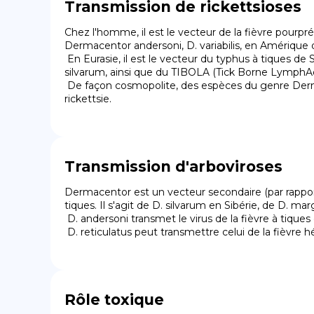
Transmission de rickettsioses
Chez l'homme, il est le vecteur de la fièvre pourp
Dermacentor andersoni, D. variabilis, en Amérique d
 En Eurasie, il est le vecteur du typhus à tiques de Sibérie dont l'agent est Rickettsia sibirica. Les espèces en cause sont D. marginatus, D. reticulatus, D. nuttali, D. 
silvarum, ainsi que du TIBOLA (Tick Borne LymphAde
 De façon cosmopolite, des espèces du genre Dermacentor sont vecteurs des Babesia spp. et de la fièvre Q dont l'agent est Coxiella burnetii, autrefois classé comme 
rickettsie.
Transmission d'arboviroses
Dermacentor est un vecteur secondaire (par rapport 
tiques. Il s'agit de D. silvarum en Sibérie, de D. mar
 D. andersoni transmet le virus de la fièvre à tiques du Colorado.

 D. reticulatus peut transmettre celui de la fièvr
Rôle toxique