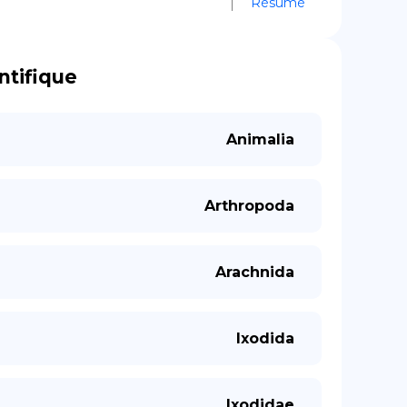
Résumé
ntifique
Animalia
Arthropoda
Arachnida
Ixodida
Ixodidae