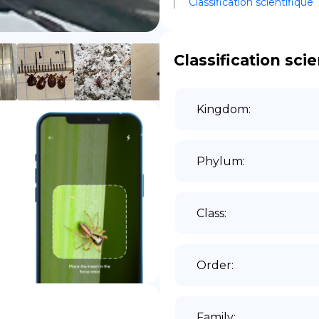
Classification scientifique
DE
Classification scie
Kingdom
:
Phylum
:
Class
:
Order
:
Family
: