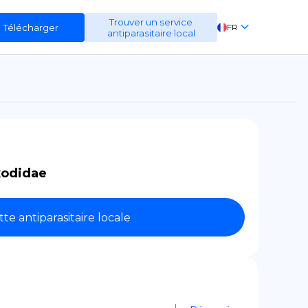
Trouver un service
Télécharger
FR
antiparasitaire local
EN
ES
DE
xodidae
tte antiparasitaire locale