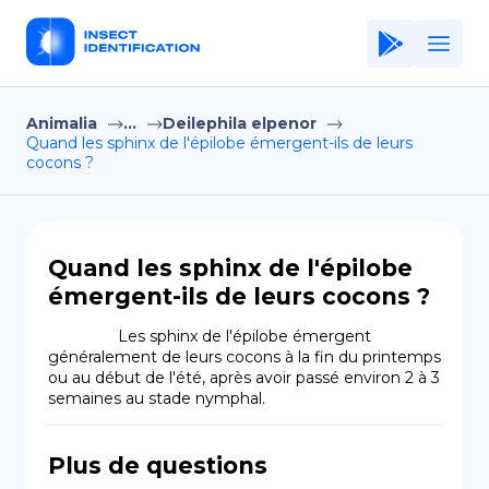
Animalia
...
Deilephila elpenor
Home
Quand les sphinx de l'épilobe émergent-ils de leurs
cocons ?
Application
Terms of Use
Privacy Policy
Quand les sphinx de l'épilobe
émergent-ils de leurs cocons ?
FR
                Les sphinx de l'épilobe émergent 
Copiright © Niro ID
généralement de leurs cocons à la fin du printemps 
ou au début de l'été, après avoir passé environ 2 à 3 
semaines au stade nymphal.
EN
Plus de questions
ES