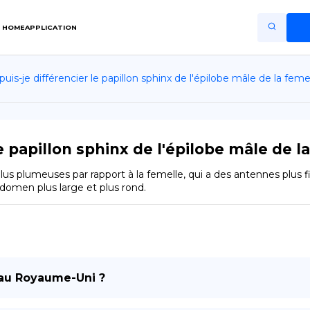
HOME
APPLICATION
s-je différencier le papillon sphinx de l'épilobe mâle de la feme
Home
Application
Terms of Use
 papillon sphinx de l'épilobe mâle de la
Privacy Policy
us plumeuses par rapport à la femelle, qui a des antennes plus f
domen plus large et plus rond.
FR
Copiright © Niro ID
EN
s au Royaume-Uni ?
ES