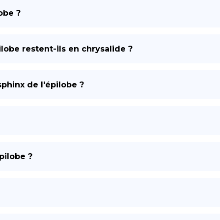
obe ?
DE
obe restent-ils en chrysalide ?
sphinx de l'épilobe ?
pilobe ?