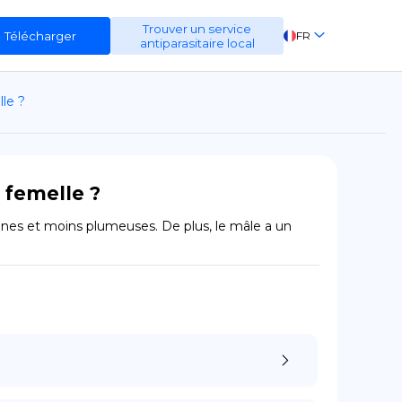
Trouver un service
Télécharger
FR
antiparasitaire local
EN
lle ?
ES
DE
 femelle ?
ines et moins plumeuses. De plus, le mâle a un 