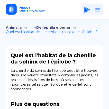
Animalia
...
Deilephila elpenor
Home
Quel est l'habitat de la chenille du sphinx de l'épilobe ?
Application
Terms of Use
Quel est l'habitat de la chenille
Privacy Policy
du sphinx de l'épilobe ?
FR
La chenille du sphinx de l'épilobe peut être trouvée 
dans une variété d'habitats, y compris les jardins, les 
Copiright © Niro ID
prairies et les lisières de bois, où ses plantes 
nourricières telles que l'épilobe et le gaillet sont 
abondantes.
EN
Plus de questions
ES