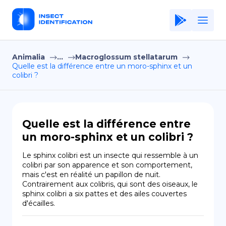
Animalia
...
Macroglossum stellatarum
Home
Quelle est la différence entre un moro-sphinx et un
colibri ?
Application
Terms of Use
Privacy Policy
Quelle est la différence entre
un moro-sphinx et un colibri ?
FR
Le sphinx colibri est un insecte qui ressemble à un 
Copiright © Niro ID
colibri par son apparence et son comportement, 
mais c'est en réalité un papillon de nuit. 
Contrairement aux colibris, qui sont des oiseaux, le 
EN
sphinx colibri a six pattes et des ailes couvertes 
d'écailles.
ES