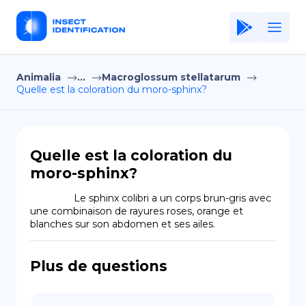
Animalia
...
Macroglossum stellatarum
Home
Quelle est la coloration du moro-sphinx?
Application
Terms of Use
Quelle est la coloration du
Privacy Policy
moro-sphinx?
FR
                Le sphinx colibri a un corps brun-gris avec 
une combinaison de rayures roses, orange et 
Copiright © Niro ID
blanches sur son abdomen et ses ailes.
EN
Plus de questions
ES