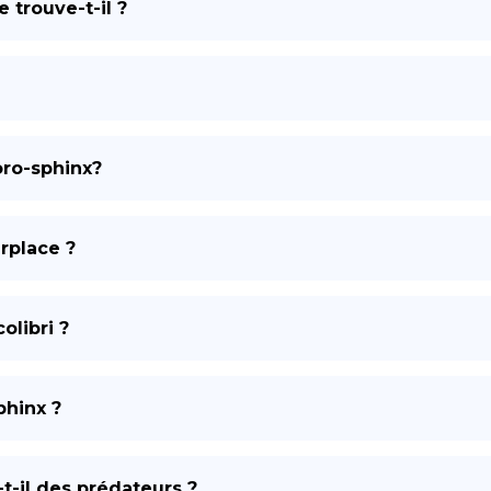
 trouve-t-il ?
DE
oro-sphinx?
rplace ?
olibri ?
phinx ?
-il des prédateurs ?