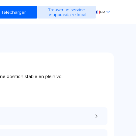
Trouver un service
Télécharger
FR
antiparasitaire local
EN
ES
DE
e position stable en plein vol.