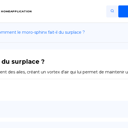
HOME
APPLICATION
mment le moro-sphinx fait-il du surplace ?
Home
Application
Terms of Use
 du surplace ?
Privacy Policy
 des ailes, créant un vortex d'air qui lui permet de maintenir un
FR
Copiright © Niro ID
EN
ES