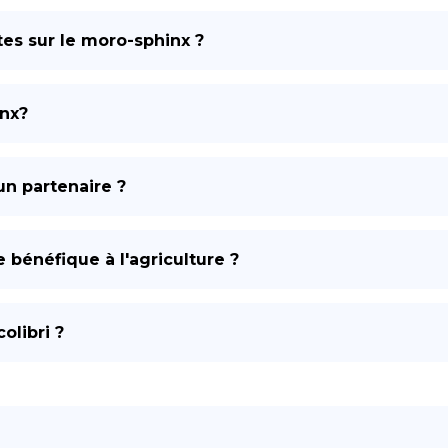
tes sur le moro-sphinx ?
inx?
n partenaire ?
e bénéfique à l'agriculture ?
olibri ?