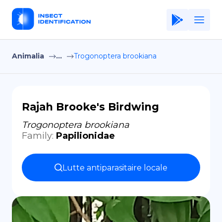
Animalia
...
Trogonoptera brookiana
Home
Application
Terms of Use
Rajah Brooke's Birdwing
Privacy Policy
Trogonoptera brookiana
Family
:
Papilionidae
FR
Copiright © Niro ID
Lutte antiparasitaire locale
EN
ES