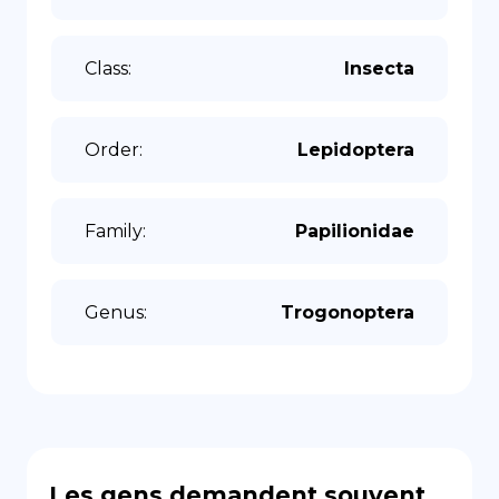
Class
:
Insecta
Order
:
Lepidoptera
Family
:
Papilionidae
Genus
:
Trogonoptera
Les gens demandent souvent