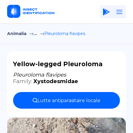
Animalia
...
Pleuroloma flavipes
Home
Application
Terms of Use
Yellow-legged Pleuroloma
Privacy Policy
Pleuroloma flavipes
Family
:
Xystodesmidae
FR
Copiright © Niro ID
Lutte antiparasitaire locale
EN
ES