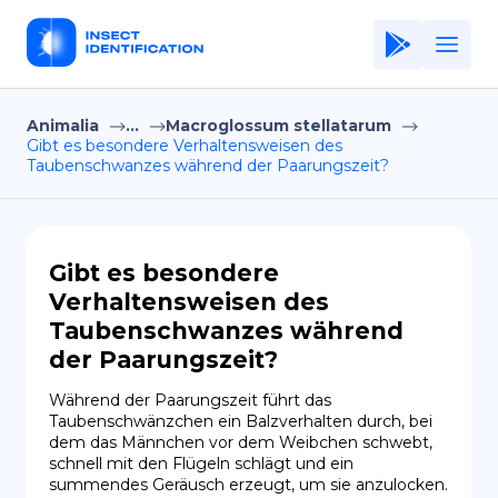
Animalia
...
Macroglossum stellatarum
Home
Gibt es besondere Verhaltensweisen des
Taubenschwanzes während der Paarungszeit?
Application
Terms of Use
Privacy Policy
Gibt es besondere
Verhaltensweisen des
DE
Taubenschwanzes während
der Paarungszeit?
Copiright © Niro ID
Während der Paarungszeit führt das 
EN
Taubenschwänzchen ein Balzverhalten durch, bei 
dem das Männchen vor dem Weibchen schwebt, 
schnell mit den Flügeln schlägt und ein 
FR
summendes Geräusch erzeugt, um sie anzulocken.