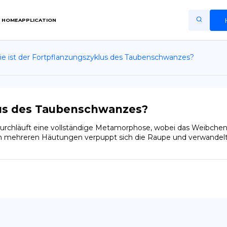
HOME
APPLICATION
e ist der Fortpflanzungszyklus des Taubenschwanzes?
Home
Application
Terms of Use
lus des Taubenschwanzes?
Privacy Policy
chläuft eine vollständige Metamorphose, wobei das Weibchen Ei
ch mehreren Häutungen verpuppt sich die Raupe und verwandelt s
DE
Copiright © Niro ID
EN
FR