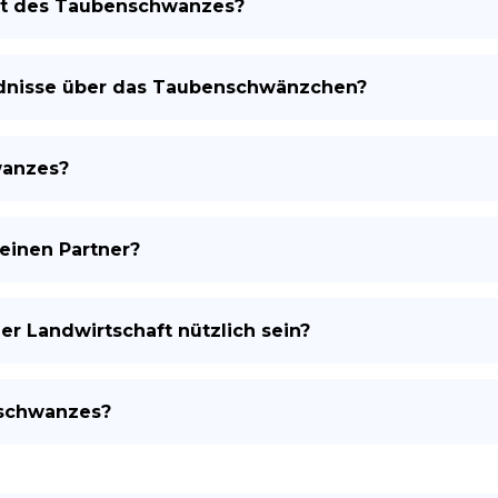
eit des Taubenschwanzes?
ndnisse über das Taubenschwänzchen?
wanzes?
einen Partner?
 Landwirtschaft nützlich sein?
nschwanzes?