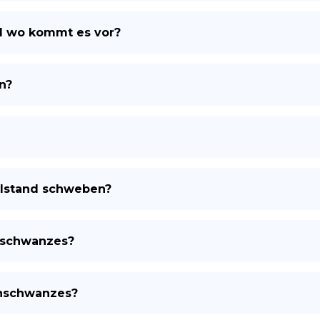
d wo kommt es vor?
ES
n?
llstand schweben?
nschwanzes?
enschwanzes?