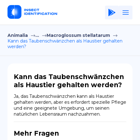
Animalia
...
Macroglossum stellatarum
Home
Kann das Taubenschwänzchen als Haustier gehalten
werden?
Application
Terms of Use
Privacy Policy
Kann das Taubenschwänzchen
als Haustier gehalten werden?
DE
Ja, das Taubenschwänzchen kann als Haustier 
Copiright © Niro ID
gehalten werden, aber es erfordert spezielle Pflege 
und eine geeignete Umgebung, um seinen 
natürlichen Lebensraum nachzuahmen.
EN
Mehr Fragen
FR