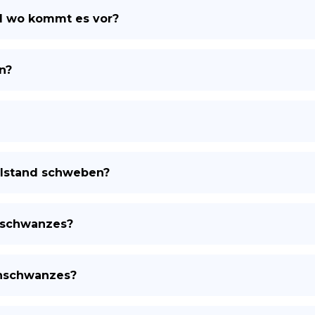
d wo kommt es vor?
ES
n?
llstand schweben?
nschwanzes?
enschwanzes?