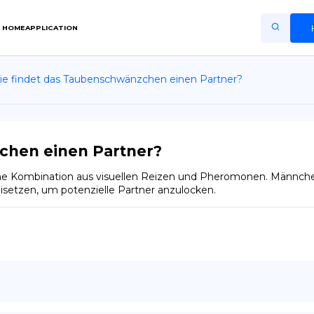
HOME
APPLICATION
e findet das Taubenschwänzchen einen Partner?
Home
Application
Terms of Use
chen einen Partner?
Privacy Policy
ne Kombination aus visuellen Reizen und Pheromonen. Männchen
setzen, um potenzielle Partner anzulocken.
DE
Copiright © Niro ID
EN
FR