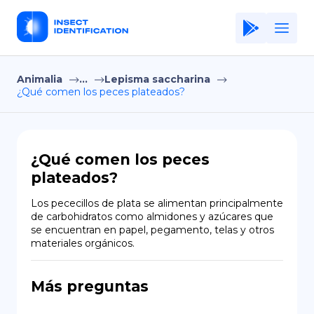
Animalia
...
Lepisma saccharina
Home
¿Qué comen los peces plateados?
Application
Terms of Use
¿Qué comen los peces
Privacy Policy
plateados?
ES
Los pececillos de plata se alimentan principalmente 
de carbohidratos como almidones y azúcares que 
Copiright © Niro ID
se encuentran en papel, pegamento, telas y otros 
materiales orgánicos.
EN
Más preguntas
FR