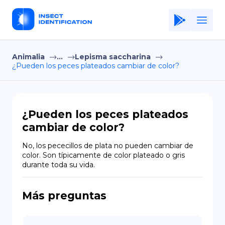
Animalia
...
Lepisma saccharina
Home
¿Pueden los peces plateados cambiar de color?
Application
Terms of Use
¿Pueden los peces plateados
Privacy Policy
cambiar de color?
ES
No, los pececillos de plata no pueden cambiar de 
color. Son típicamente de color plateado o gris 
Copiright © Niro ID
durante toda su vida.
EN
Más preguntas
FR