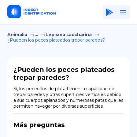
Animalia
...
Lepisma saccharina
Home
¿Pueden los peces plateados trepar paredes?
Application
Terms of Use
¿Pueden los peces plateados
Privacy Policy
trepar paredes?
ES
Sí, los pececillos de plata tienen la capacidad de 
trepar paredes y otras superficies verticales debido 
Copiright © Niro ID
a sus cuerpos aplanados y numerosas patas que les 
permiten navegar por diversas superficies.
EN
Más preguntas
FR