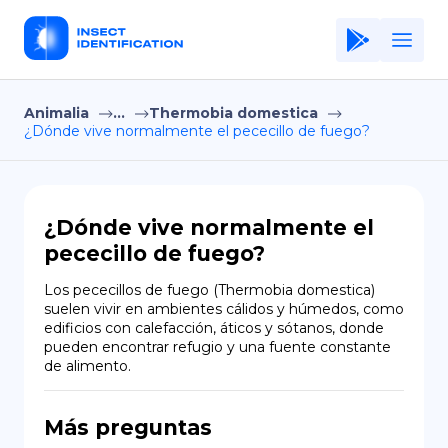
Animalia
...
Thermobia domestica
Home
¿Dónde vive normalmente el pececillo de fuego?
Application
Terms of Use
¿Dónde vive normalmente el
Privacy Policy
pececillo de fuego?
ES
Los pececillos de fuego (Thermobia domestica) 
suelen vivir en ambientes cálidos y húmedos, como 
Copiright © Niro ID
edificios con calefacción, áticos y sótanos, donde 
pueden encontrar refugio y una fuente constante 
de alimento.
EN
Más preguntas
FR