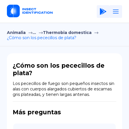
Animalia
...
Thermobia domestica
Home
¿Cómo son los pececillos de plata?
Application
Terms of Use
¿Cómo son los pececillos de
Privacy Policy
plata?
ES
Los pececillos de fuego son pequeños insectos sin 
alas con cuerpos alargados cubiertos de escamas 
Copiright © Niro ID
gris plateadas, y tienen largas antenas.
EN
Más preguntas
FR