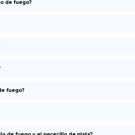
lo de fuego?
DE
?
?
de fuego?
llo de fuego y el pececillo de plata?