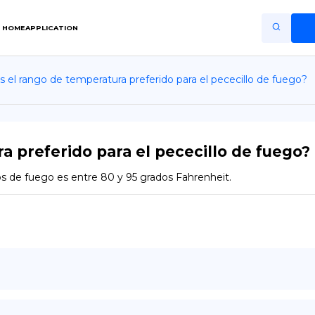
HOME
APPLICATION
s el rango de temperatura preferido para el pececillo de fuego?
Home
Application
Terms of Use
a preferido para el pececillo de fuego?
Privacy Policy
los de fuego es entre 80 y 95 grados Fahrenheit.
ES
Copiright © Niro ID
EN
FR