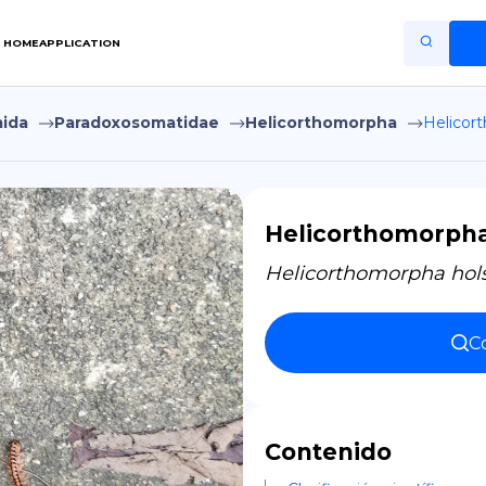
HOME
APPLICATION
ida
Paradoxosomatidae
Helicorthomorpha
Helicort
Home
Application
Terms of Use
Helicorthomorpha 
Privacy Policy
Helicorthomorpha hols
ES
Co
Copiright © Niro ID
EN
Contenido
FR