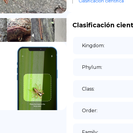
Clasificación científica
DE
Clasificación cient
Kingdom
:
Phylum
:
Class
:
Order
:
Family
: