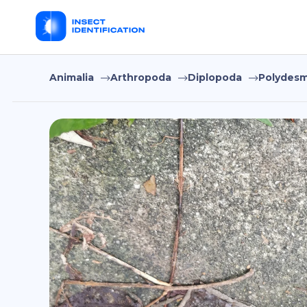
Animalia
Arthropoda
Diplopoda
Polydesm