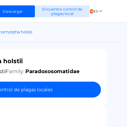
Encuentre control de
Descargar
ES
plagas local
EN
homorpha holstii
FR
DE
holstii
tii
Family
:
Paradoxosomatidae
ntrol de plagas locales