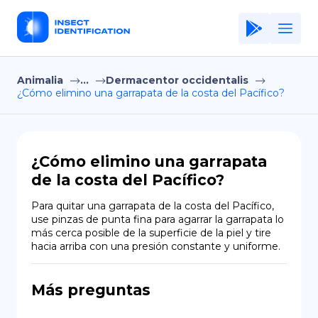
Animalia
...
Dermacentor occidentalis
Home
¿Cómo elimino una garrapata de la costa del Pacífico?
Application
Terms of Use
¿Cómo elimino una garrapata
Privacy Policy
de la costa del Pacífico?
ES
Para quitar una garrapata de la costa del Pacífico, 
use pinzas de punta fina para agarrar la garrapata lo 
Copiright © Niro ID
más cerca posible de la superficie de la piel y tire 
hacia arriba con una presión constante y uniforme.
EN
Más preguntas
FR