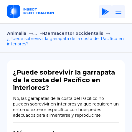
Animalia
...
Dermacentor occidentalis
Home
¿Puede sobrevivir la garrapata de la costa del Pacífico en
interiores?
Application
Terms of Use
Privacy Policy
¿Puede sobrevivir la garrapata
de la costa del Pacífico en
ES
interiores?
Copiright © Niro ID
No, las garrapatas de la costa del Pacífico no 
pueden sobrevivir en interiores ya que requieren un 
EN
entorno exterior específico con huéspedes 
adecuados para alimentarse y reproducirse.
FR