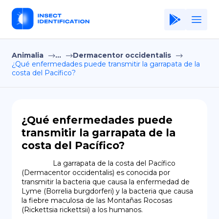
Animalia
...
Dermacentor occidentalis
Home
¿Qué enfermedades puede transmitir la garrapata de la
costa del Pacífico?
Application
Terms of Use
Privacy Policy
¿Qué enfermedades puede
transmitir la garrapata de la
ES
costa del Pacífico?
Copiright © Niro ID
                La garrapata de la costa del Pacífico 
(Dermacentor occidentalis) es conocida por 
EN
transmitir la bacteria que causa la enfermedad de 
Lyme (Borrelia burgdorferi) y la bacteria que causa 
la fiebre maculosa de las Montañas Rocosas 
(Rickettsia rickettsii) a los humanos.
FR