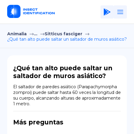
Animalia
...
Sitticus fasciger
Home
¿Qué tan alto puede saltar un saltador de muros asiático?
Application
Terms of Use
¿Qué tan alto puede saltar un
Privacy Policy
saltador de muros asiático?
ES
El saltador de paredes asiático (Parapachymorpha 
zomproi) puede saltar hasta 60 veces la longitud de 
Copiright © Niro ID
su cuerpo, alcanzando alturas de aproximadamente 
1 metro.
EN
Más preguntas
FR