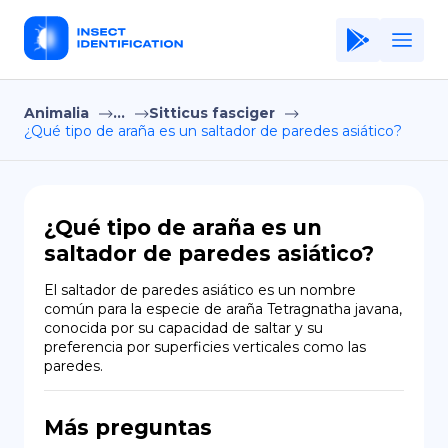
Animalia
...
Sitticus fasciger
Home
¿Qué tipo de araña es un saltador de paredes asiático?
Application
Terms of Use
¿Qué tipo de araña es un
Privacy Policy
saltador de paredes asiático?
ES
El saltador de paredes asiático es un nombre 
común para la especie de araña Tetragnatha javana, 
Copiright © Niro ID
conocida por su capacidad de saltar y su 
preferencia por superficies verticales como las 
paredes.
EN
Más preguntas
FR