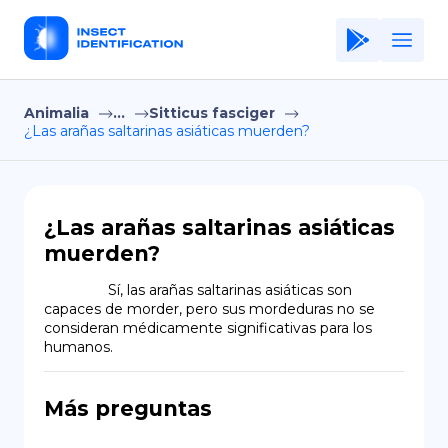
Animalia
...
Sitticus fasciger
Home
¿Las arañas saltarinas asiáticas muerden?
Application
Terms of Use
¿Las arañas saltarinas asiáticas
Privacy Policy
muerden?
ES
                Sí, las arañas saltarinas asiáticas son 
capaces de morder, pero sus mordeduras no se 
Copiright © Niro ID
consideran médicamente significativas para los 
humanos.
EN
Más preguntas
FR